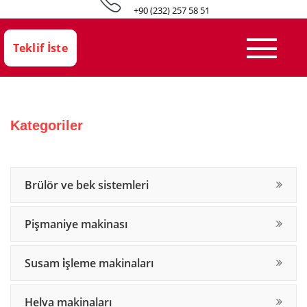
+90 (232) 257 58 51
Teklif İste
Kategoriler
brülör ve bek sistemleri
pişmaniye makinası
susam i̇şleme makinaları
helva makinaları